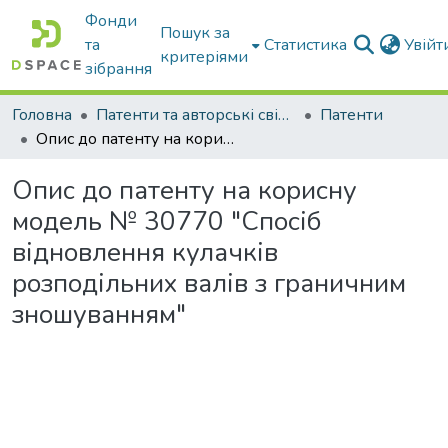
Фонди
Пошук за
та
Статистика
Увій
критеріями
зібрання
Головна
Патенти та авторські свідоцтва
Патенти
Опис до патенту на корисну модель № 30770 "Спосіб відновлення кулачків розподільних валів з граничним зношуванням"
Опис до патенту на корисну
модель № 30770 "Спосіб
відновлення кулачків
розподільних валів з граничним
зношуванням"