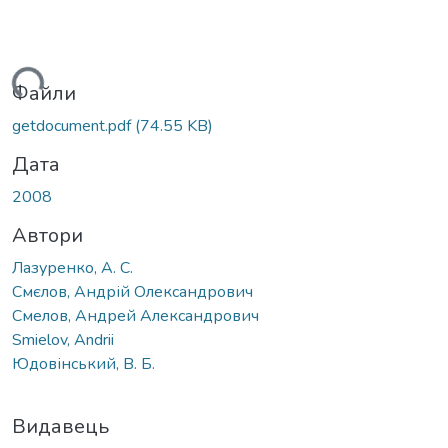
житься...
Файли
getdocument.pdf
(74.55 KB)
Дата
2008
Автори
Лазуренко, А. С.
Смєлов, Андрій Олександрович
Смелов, Андрей Александрович
Smielov, Andrii
Юдовінський, В. Б.
Видавець