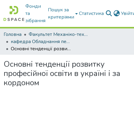
Фонди
Пошук за
та
Статистика
Увій
критеріями
зібрання
Головна
Факультет Механіко-технологічний
кафедра Обладнання переробних і харчових виробництв ім. професора Ф.Ю. Ялпачика
Основні тенденції розвитку професійної освіти в україні і за кордоном
Основні тенденції розвитку
професійної освіти в україні і за
кордоном