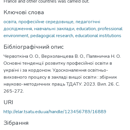
France and other countries was carried out.
Ключові слова
освіта
,
професійне середовище
,
педагогічні
дослідження
,
навчальні заклади
,
education
,
professional
environment
,
pedagogical research
,
educational institutions
Бібліографічний опис
Червоткіна О. О., Верхоланцева В. О., Паляничка Н. О.
Основні тенденції розвитку професійної освіти в
україні і за кордоном. Удосконалення освітньо-
виховного процесу в закладі вищої освіти : збірник
науково-методичних праць ТДАТУ. 2023. Вип. 26. С.
265-272.
URI
http://elar.tsatu.edu.ua/handle/123456789/16889
Зібрання