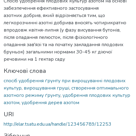
Спосіб удобрення плодових культур азотом на основі
забезпечення ефективного застосування
азотних добрив, який відрізняється тим, що
легкорозчинні азотні добрива вносять чотирикратно
впродовж квітня-липня (у фазу висування бутонів,
після опадання пелюсток, після фізіологічного
опадання зав'язі та на початку закладання плодових
бруньок) загальними нормами 30-45 кг діючої
речовини на 1 гектар саду
Ключові слова
спосіб удобрення ґрунту при вирощуванні плодових
культур
,
вирощування груші
,
створення оптимального
азотного режиму ґрунту
,
удобрення плодових культур
азотом
,
удобрення дерев азотом
URI
http://elar.tsatu.edu.ua/handle/123456789/12253
Зібрання