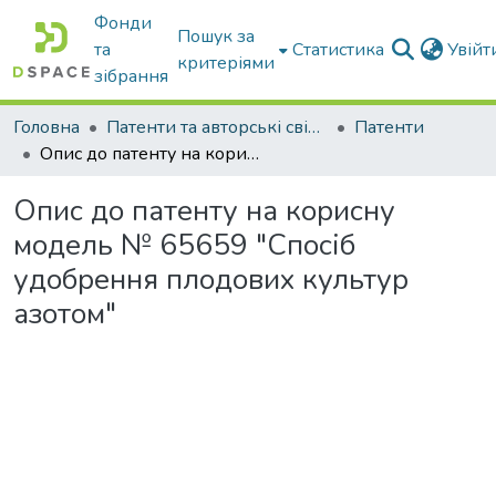
Фонди
Пошук за
та
Статистика
Увій
критеріями
зібрання
Головна
Патенти та авторські свідоцтва
Патенти
Опис до патенту на корисну модель № 65659 "Спосіб удобрення плодових культур азотом"
Опис до патенту на корисну
модель № 65659 "Спосіб
удобрення плодових культур
азотом"