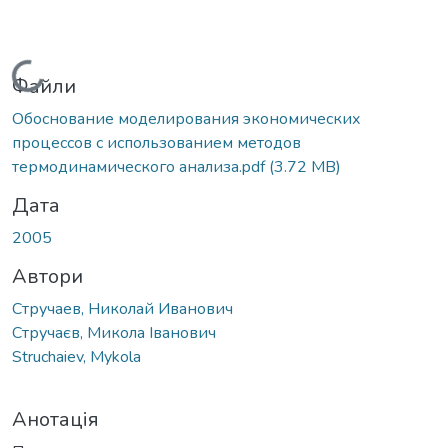
Вантажиться...
Файли
Обоснование моделирования экономических
процессов с использованием методов
термодинамического анализа.pdf
(3.72 MB)
Дата
2005
Автори
Стручаев, Николай Иванович
Стручаєв, Микола Іванович
Struchaiev, Mykola
Анотація