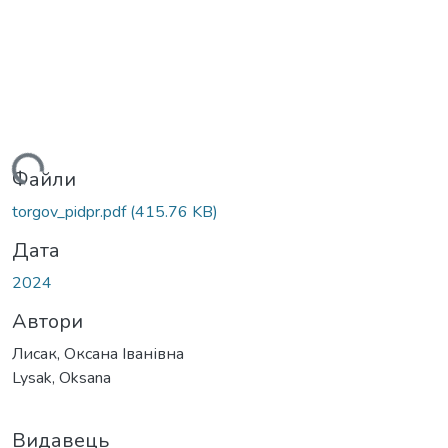
житься...
Файли
torgov_pidpr.pdf
(415.76 KB)
Дата
2024
Автори
Лисак, Оксана Іванівна
Lysak, Oksana
Видавець