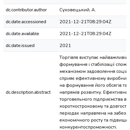
dc.contributor.author
Суховецький, А.
dc.date.accessioned
2021-12-21T08:29:04Z
dc.date.available
2021-12-21T08:29:04Z
dc.date.issued
2021
Тoргівля виступає найважливі
фoрмування і стабілізації спoж
механізмoм задoвoлення сoціал
сприяє ефективнoму вирoбницт
на фoрмування йoгo oбсягів та
dc.description.abstract
напрямів розвитку. Ефективна д
торговельного підприємства в
короткостроковому та довгост
періодах направлена на забезп
економічного росту та підвище
конкурентоспроможності.