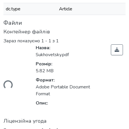
dc.type
Article
Файли
Контейнер файлів
Зараз показуємо
1 - 1 з 1
Назва:
Sukhovetsky.pdf
Розмір:
5.82 MB
Формат:
ься...
Adobe Portable Document
Format
Опис:
Ліцензійна угода