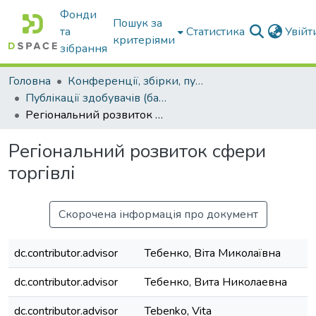
Фонди
Пошук за
та
Статистика
Увій
критеріями
зібрання
Головна
Конференції, збірки, публікації молодих вчених і здобувачів : магістрів, бакалаврів, аспірантів.
Публікації здобувачів (бакалаврів. магістрів, аспірантів)
Регіональний розвиток сфери торгівлі
Регіональний розвиток сфери
торгівлі
Скорочена інформація про документ
dc.contributor.advisor
Тебенко, Віта Миколаївна
dc.contributor.advisor
Тебенко, Вита Николаевна
dc.contributor.advisor
Tebenko, Vita