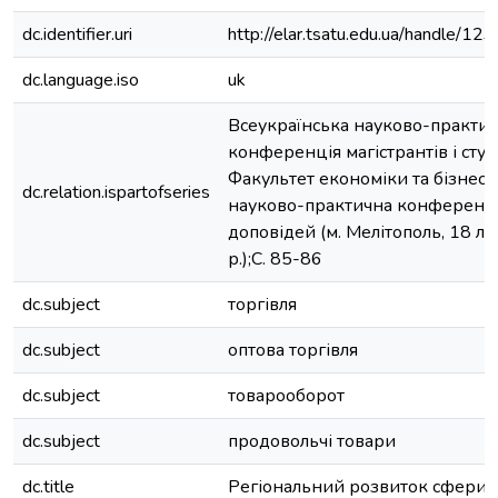
dc.identifier.uri
http://elar.tsatu.edu.ua/handle/
dc.language.iso
uk
Всеукраїнська науково-практи
конференція магістрантів і сту
Факультет економіки та бізнесу
dc.relation.ispartofseries
науково-практична конференція
доповідей (м. Мелітополь, 18 л
р.);С. 85-86
dc.subject
торгівля
dc.subject
оптова торгівля
dc.subject
товарооборот
dc.subject
продовольчі товари
dc.title
Регіональний розвиток сфери т