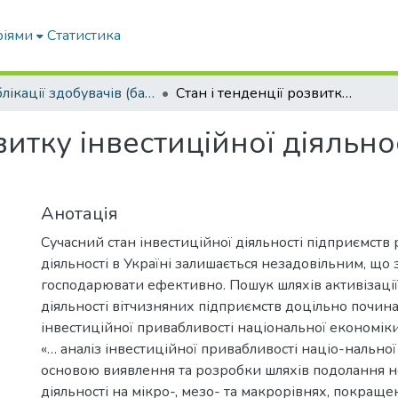
ріями
Статистика
Публікації здобувачів (бакалаврів. магістрів, аспірантів)
Стан і тенденції розвитку інвестиційної діяльності вітчизняних підприємств
витку інвестиційної діяльно
Анотація
Сучасний стан інвестиційної діяльності підприємств
діяльності в Україні залишається незадовільним, що 
господарювати ефективно. Пошук шляхів активізації
діяльності вітчизняних підприємств доцільно почина
інвестиційної привабливості національної економіки
«… аналіз інвестиційної привабливості націо-нальної
основою виявлення та розробки шляхів подолання не
діяльності на мікро-, мезо- та макрорівнях, покращ