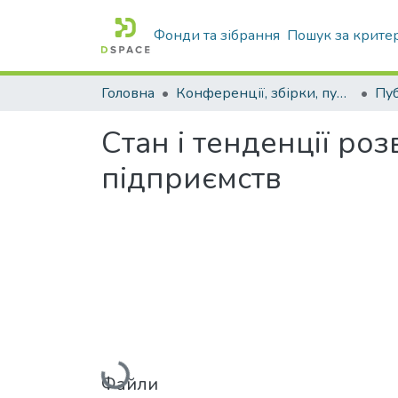
Фонди та зібрання
Пошук за крите
Головна
Конференції, збірки, публікації молодих вчених і здобувачів : магістрів, бакалаврів, аспірантів.
Стан і тенденції роз
підприємств
Вантажиться...
Файли