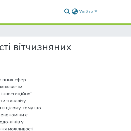
Увійти
сті вітчизняних
 різних сфер
заважає їм
 інвестиційної
ти з аналізу
 в цілому, тому що
 економіки є
до-ліків у
ення можливості