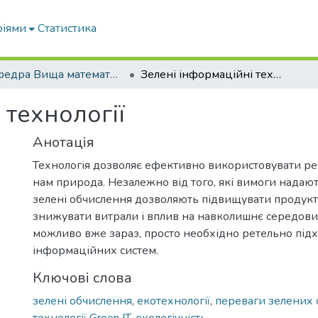
ріями
Статистика
Кафедра Вища математика та фізика
Зелені інформаційні технології
 технології
Анотація
Технологія дозволяє ефективно використовувати рес
нам природа. Незалежно від того, які вимоги надают
зелені обчислення дозволяють підвищувати продукт
знижувати витрали і вплив на навколишнє середови
можливо вже зараз, просто необхідно ретельно під
інформаційних систем.
Ключові слова
зелені обчислення
,
екотехнології
,
переваги зелених 