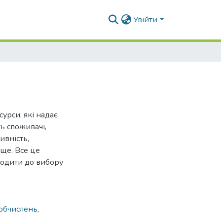
Увійти
урси, які надає
ь споживачі,
ивність,
ще. Все це
ходити до вибору
обчислень
,