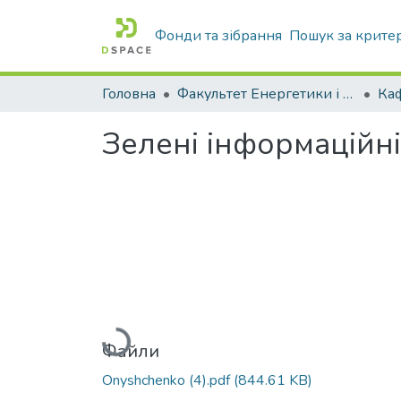
Фонди та зібрання
Пошук за крите
Головна
Факультет Енергетики і комп'ютерних технологій
Зелені інформаційні
Вантажиться...
Файли
Onyshchenko (4).pdf
(844.61 KB)