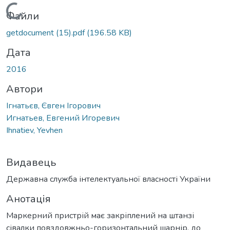
Вантажиться...
Файли
getdocument (15).pdf
(196.58 KB)
Дата
2016
Автори
Ігнатьєв, Євген Ігорович
Игнатьев, Евгений Игоревич
Ihnatiev, Yevhen
Видавець
Державна служба інтелектуальної власності України
Анотація
Маркерний пристрій має закріплений на штанзі
сівалки повздовжньо-горизонтальний шарнір, до