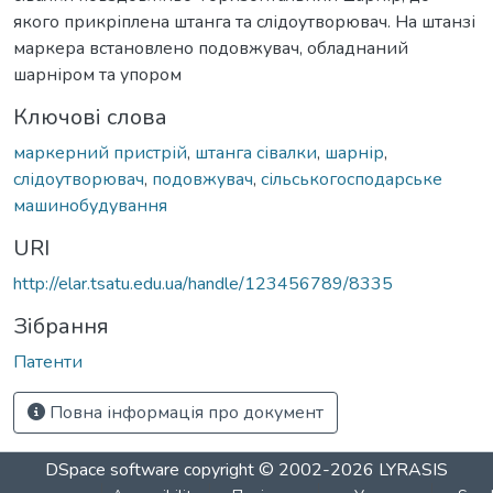
якого прикріплена штанга та слідоутворювач. На штанзі
маркера встановлено подовжувач, обладнаний
шарніром та упором
Ключові слова
маркерний пристрій
,
штанга сівалки
,
шарнір
,
слідоутворювач
,
подовжувач
,
сільськогосподарське
машинобудування
URI
http://elar.tsatu.edu.ua/handle/123456789/8335
Зібрання
Патенти
Повна інформація про документ
DSpace software
copyright © 2002-2026
LYRASIS