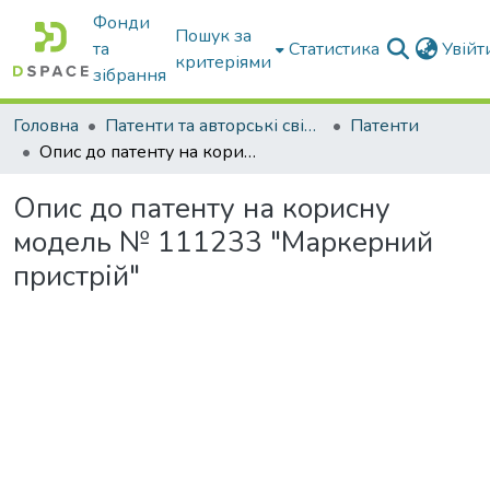
Фонди
Пошук за
та
Статистика
Увій
критеріями
зібрання
Головна
Патенти та авторські свідоцтва
Патенти
Опис до патенту на корисну модель № 111233 "Маркерний пристрій"
Опис до патенту на корисну
модель № 111233 "Маркерний
пристрій"