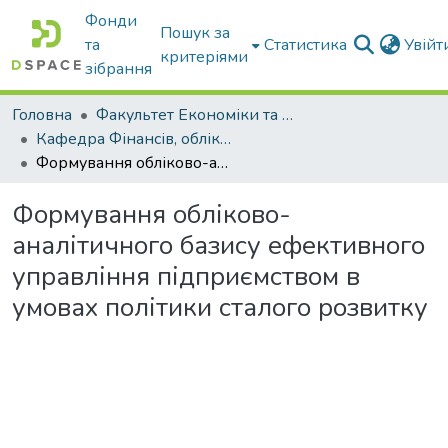
Фонди
Пошук за
та
Статистика
Увій
критеріями
зібрання
Головна
Факультет Економіки та бізнесу
Кафедра Фінансів, обліку і оподаткування
Формування обліково-аналітичного базису ефективного управління підприємством в умовах політики сталого розвитку
Формування обліково-
аналітичного базису ефективного
управління підприємством в
умовах політики сталого розвитку