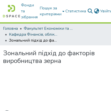
Фонди
Пошук за
та
Статистика
Увій
критеріями
зібрання
Головна
Факультет Економіки та бізнесу
Кафедра Фінансів, обліку і оподаткування
Зональний підхід до факторів виробництва зерна
Зональний підхід до факторів
виробництва зерна