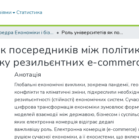
ріями
Статистика
Кафедра Економіки і бізнесу
Роль університетів як посередників між політикою, бізнесом і громадами в розвитку резильєнтних e-commerce-екосистем
як посередників між політик
ку резильєнтних e-commer
Анотація
Глобальні економічні виклики, зокрема пандемії, гео
конфлікти та кліматичні зміни, підкреслили необхідн
резильєнтності (стійкості) економічних систем. Сучас
цифрова трансформація економіки зумовлює форм
моделей взаємодії між державою, бізнесом і суспіль
яких електронна комерція відіграє дедалі
важливішу роль. Електронна комерція (e-commerce)
рушієм сучасної економіки, а її екосистеми, що вклю