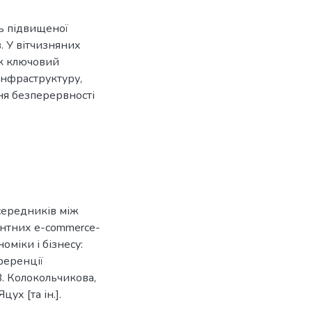
ь підвищеної
в. У вітчизняних
як ключовий
інфраструктуру,
ння безперервності
осередників між
єнтних e-commerce-
оміки і бізнесу:
ференції
 В. Колокольчикова,
цух [та ін.].