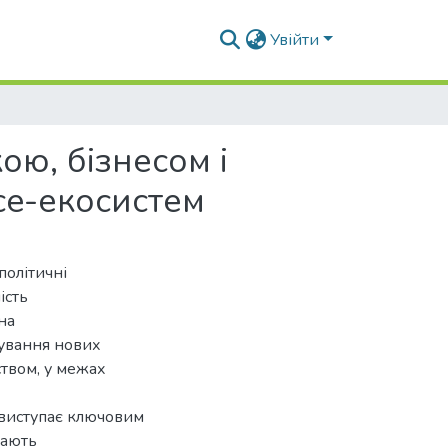
Увійти
ою, бізнесом і
ce-екосистем
політичні
ість
на
ування нових
ством, у межах
 виступає ключовим
чають