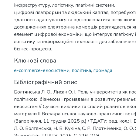
інфраструктуру, логістику, платіжні системи,
цифрові платформи та людський капітал, потребуют
здатності адаптуватися та відновлюватися після шокі
дослідженнях електронна комерція розглядається 
елемент цифрової економіки, що інтегрує платіжну 
логістику та інформаційні технології для забезпече
бізнес-процесів.
Ключові слова
e-commerce-екосистеми
,
політика
,
громада
Бібліографічний опис
Болтянська Л. О., Лисак О. І. Роль університетів як п
політикою, бізнесом і громадами в розвитку резиль
екосистем // Сучасні виклики та сталий розвиток екон
матеріали IІ Всеукраїнської науково-практичної кон
(Запоріжжя, 11 грудня 2025 р.) / ТДАТУ; ред. кол.: І.
Л. О. Болтянська, Н. В. Кукіна, С. Р. Плотніченко, О. О. Я
Запоріжжя: ТДАТУ, 2025. С. 216-219.