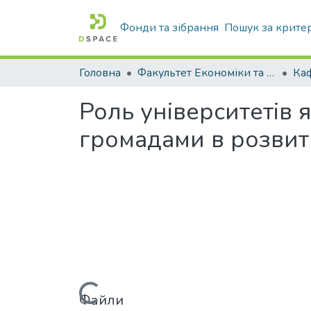
Фонди та зібрання
Пошук за крите
Головна
Факультет Економіки та бізнесу
Роль університетів 
громадами в розвит
Файли