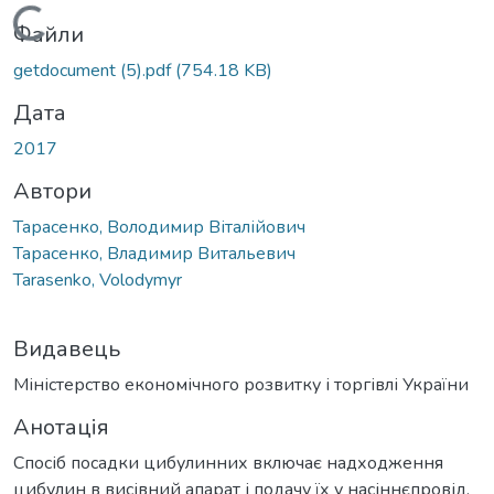
Вантажиться...
Файли
getdocument (5).pdf
(754.18 KB)
Дата
2017
Автори
Тарасенко, Володимир Віталійович
Тарасенко, Владимир Витальевич
Tarasenko, Volodymyr
Видавець
Міністерство економічного розвитку і торгівлі України
Анотація
Спосіб посадки цибулинних включає надходження
цибулин в висівний апарат і подачу їх у насіннєпровід.