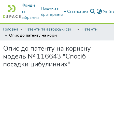
Фонди
Пошук за
та
Статистика
Увій
критеріями
зібрання
Головна
Патенти та авторські свідоцтва
Патенти
Опис до патенту на корисну модель № 116643 "Спосіб посадки цибулинних"
Опис до патенту на корисну
модель № 116643 "Спосіб
посадки цибулинних"