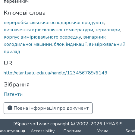
перемикач.
Ключові слова
переробка сільськогосподарської продукції
,
визначення кріоскопічної температури
,
термопари
,
корпус вимірювального осередку
,
випарник
холодильної машини
,
блок індикації
,
вимірювальний
прилад
URI
http://elar.tsatu.edu.ua/handle/123456789/6149
Зібрання
Патенти
Повна інформація про документ
DSpace software
copyright © 2002-2026
LYRASIS
алаштування
Accessibility
Політика
Угода
Sen