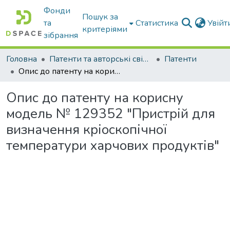
Фонди
Пошук за
та
Статистика
Увій
критеріями
зібрання
Головна
Патенти та авторські свідоцтва
Патенти
Опис до патенту на корисну модель № 129352 "Пристрій для визначення кріоскопічної температури харчових продуктів"
Опис до патенту на корисну
модель № 129352 "Пристрій для
визначення кріоскопічної
температури харчових продуктів"