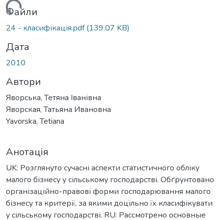
антажиться...
Файли
24 - класифікація.pdf
(139.07 KB)
Дата
2010
Автори
Яворська, Тетяна Іванівна
Яворская, Татьяна Ивановна
Yavorska, Tetiana
Анотація
UK: Розглянуто сучасні аспекти статистичного обліку
малого бізнесу у сільському господарстві. Обґрунтовано
організаційно-правові форми господарювання малого
бізнесу та критерії, за якими доцільно їх класифікувати
у сільському господарстві. RU: Рассмотрено основные