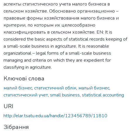
аспекты статистического учета малого бизнеса в
сельском хозяйстве. Обосновано организационно –
правовые формы хозяйствования малого бизнеса и
критерии, по которым их целесообразно
классифицировать в сельском хозяйстве. EN: It is
considered the basic aspects of statistical records keeping of
a small-scale business in agriculture. It is reasonable
organizational – legal forms of a small-scale business
managing and criteria on which they are expedient for
classifying in agriculture.
Ключові слова
малий бізнес
,
статистичний облік
,
малый бизнес
,
статистический учет
,
small business
,
statistical accounting
URI
http://elar.tsatu.edu.ua/handle/123456789/11810
Зібрання