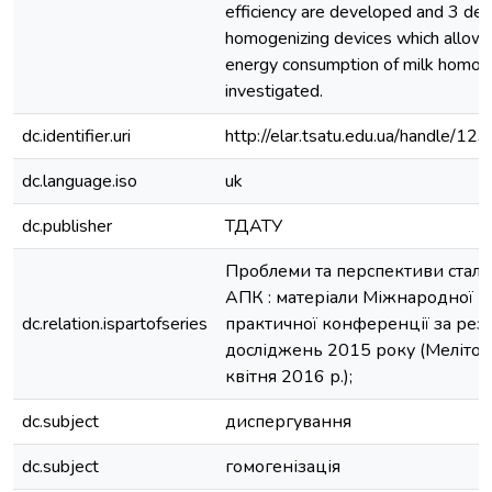
efficiency are developed and 3 des
homogenizing devices which allow 
energy consumption of milk homoge
investigated.
dc.identifier.uri
http://elar.tsatu.edu.ua/handle/
dc.language.iso
uk
dc.publisher
ТДАТУ
Проблеми та перспективи стало
АПК : матеріали Міжнародної н
dc.relation.ispartofseries
практичної конференції за рез
досліджень 2015 року (Мелітоп
квітня 2016 р.);
dc.subject
диспергування
dc.subject
гомогенізація