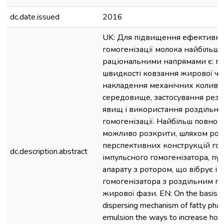
dc.date.issued
2016
UK: Для підвищення ефективно
гомогенізації молока найбільш
раціональними напрямами є: п
швидкості ковзання жирової ча
накладення механічних колива
середовище, застосування рез
явищ і використання роздільно
гомогенізації. Найбільш повно 
можливо розкрити, шляхом роз
перспективних конструкцій гом
dc.description.abstract
імпульсного гомогенізатора, пу
апарату з ротором, що вібрує і
гомогенізатора з роздільним п
жирової фази. EN: On the basis of
dispersing mechanism of fatty phas
emulsion the ways to increase hom