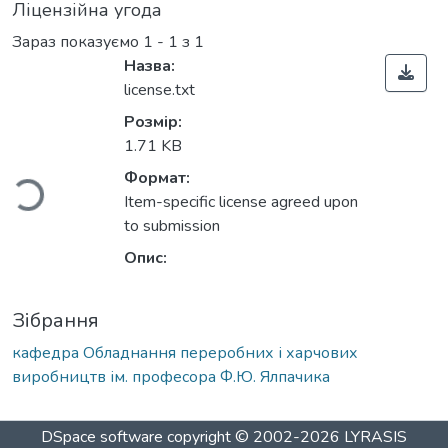
Ліцензійна угода
Зараз показуємо
1 - 1 з 1
Назва:
license.txt
Вантажиться...
Розмір:
1.71 KB
Формат:
Item-specific license agreed upon
to submission
Опис:
Зібрання
кафедра Обладнання переробних і харчових
виробництв ім. професора Ф.Ю. Ялпачика
DSpace software
copyright © 2002-2026
LYRASIS