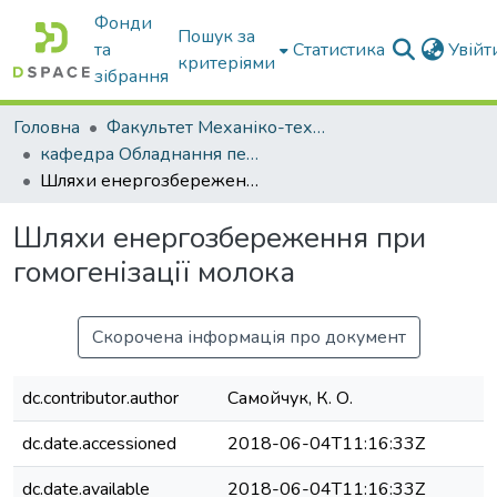
Фонди
Пошук за
та
Статистика
Увій
критеріями
зібрання
Головна
Факультет Механіко-технологічний
кафедра Обладнання переробних і харчових виробництв ім. професора Ф.Ю. Ялпачика
Шляхи енергозбереження при гомогенізації молока
Шляхи енергозбереження при
гомогенізації молока
Скорочена інформація про документ
dc.contributor.author
Самойчук, К. О.
dc.date.accessioned
2018-06-04T11:16:33Z
dc.date.available
2018-06-04T11:16:33Z