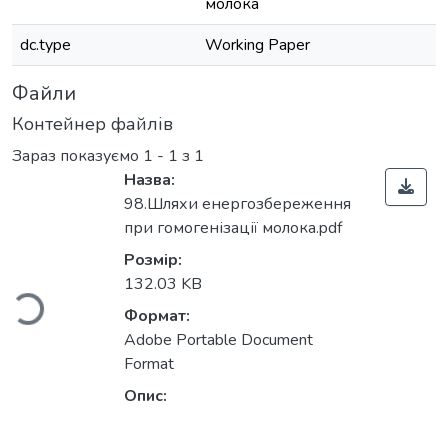
молока
dc.type
Working Paper
Файли
Контейнер файлів
Зараз показуємо
1 - 1 з 1
Назва:
98.Шляхи енергозбереження
Вантажиться...
при гомогенізації молока.pdf
Розмір:
132.03 KB
Формат:
Adobe Portable Document
Format
Опис: