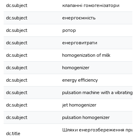
dc.subject
клапанні гомогенізатори
dc.subject
енергоємність
dc.subject
ротор
dc.subject
енерговитрати
dc.subject
homogenization of milk
dc.subject
homogenizer
dc.subject
energy efficiency
dc.subject
pulsation machine with a vibrating r
dc.subject
jet homogenizer
dc.subject
pulsation homogenizer
Шляхи енергозбереження при г
dc.title