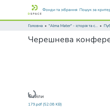
Фонди та зібрання
Пошук за крите
Головна
"Alma Mater" - історія та сьогодення Університету
Черешнева конфере
Вантажиться...
Файли
179.pdf
(52.08 KB)