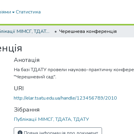
ріями
Статистика
Публікації МІМСГ, ТДАТА, ТДАТУ
Черешнева конференція
нція
Анотація
На базі ТДАТУ провели науково-практичну конфер
"Черешневий сад".
URI
http://elar.tsatu.edu.ua/handle/123456789/2010
Зібрання
Публікації МІМСГ, ТДАТА, ТДАТУ
Повна інформація про документ