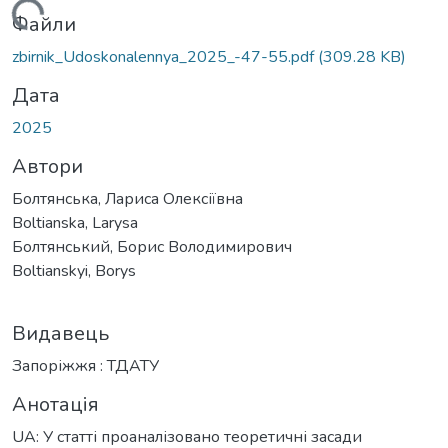
житься...
Файли
zbirnik_Udoskonalennya_2025_-47-55.pdf
(309.28 KB)
Дата
2025
Автори
Болтянська, Лариса Олексіївна
Boltianska, Larysa
Болтянський, Борис Володимирович
Boltianskyi, Borys
Видавець
Запоріжжя : ТДАТУ
Анотація
UA: У статті проаналізовано теоретичні засади