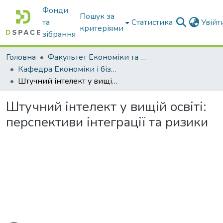
Фонди
Пошук за
та
Статистика
Увій
критеріями
зібрання
Головна
Факультет Економіки та бізнесу
Кафедра Економіки і бізнесу
Штучний інтелект у вищій освіті: перспективи інтеграції та ризики
Штучний інтелект у вищій освіті:
перспективи інтеграції та ризики