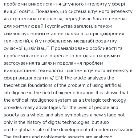
проблеми використання штучного інтелекту у сфері
вищої освіти. Показано, що система штучного інтелекту
як стратегічна технологія, передбачає багато переваг
для життя людей і суспільства загалом, а також
символізує новий етап не тільки в історії цифрових
технологій, а й у глобальному масштабі розвитку
сучасної цивілізації. Проаналізовано особливості та
проблемні аспекти, окреслено доцільні напрямки
застосування та шляхи подолання проблем
використання технологій і систем штучного інтелекту в
сфері вищої освіти. /// EN: The article analyzes the
theoretical foundations of the problem of using artificial
intelligence in the field of higher education. It is shown that
the artificial intelligence system as a strategic technology
provides many advantages for the lives of people and
society as a whole, and also symbolizes a new stage not
only in the history of digital technologies, but also
on the global scale of the development of modern civilization.
The features and problematic aspects are analyzed,