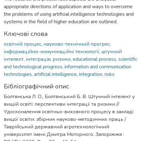
appropriate directions of application and ways to overcome
the problems of using artificial intelligence technologies and
systems in the field of higher education are outlined.
Ключові слова
освітній процес
,
науково-технічний прогрес
,
інформаційно-комунікаційні технології
,
штучний
інтелект
,
інтеграція
,
ризики
,
educational process
,
scientific
and technological progress
,
information and communication
technologies
,
artificial intelligence
,
integration
,
risks
Бібліографічний опис
Болтянська Л. О., Болтянський Б. В. Штучний інтелект у
вищій освіті: перспективи інтеграції та ризики //
Удосконалення освітньо-виховного процесу в закладі
вищої освіти: збірник науково-методичних праць /
Таврійський державний агротехнологічний
університет імені Дмитра Моторного. Запоріжжя :