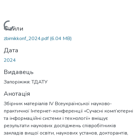
Вантажиться...
Файли
zbirnikkonf_2024.pdf
(6.04 MB)
Дата
2024
Видавець
Запоріжжя: ТДАТУ
Анотація
Збірник матеріалів ІV Всеукраїнської науково-
практичної Інтернет-конференції «Сучасні комп’ютерні
та інформаційні системи і технології» вміщує
результати наукових досліджень співробітників
закладів вищої освіти, наукових установ, докторантів,