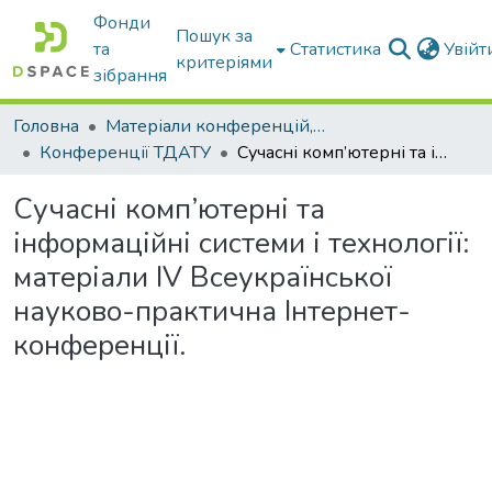
Фонди
Пошук за
та
Статистика
Увій
критеріями
зібрання
Головна
Матеріали конференцій, збірники ТДАТУ
Конференції ТДАТУ
Сучасні комп’ютерні та інформаційні системи і технології: матеріали IV Всеукраїнської науково-практична Інтернет-конференції.
Сучасні комп’ютерні та
інформаційні системи і технології:
матеріали IV Всеукраїнської
науково-практична Інтернет-
конференції.