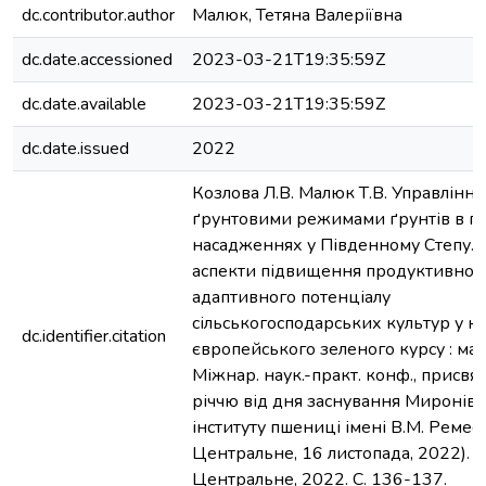
dc.contributor.author
Малюк, Тетяна Валеріївна
dc.date.accessioned
2023-03-21T19:35:59Z
dc.date.available
2023-03-21T19:35:59Z
dc.date.issued
2022
Козлова Л.В. Малюк Т.В. Управління
ґрунтовими режимами ґрунтів в п
насадженнях у Південному Степу. С
аспекти підвищення продуктивного
адаптивного потенціалу
сільськогосподарських культур у ко
dc.identifier.citation
європейського зеленого курсу : мат
Міжнар. наук.-практ. конф., присвя
річчю від дня заснування Миронівс
інституту пшениці імені В.М. Ремес
Центральне, 16 листопада, 2022).
Центральне, 2022. С. 136-137.