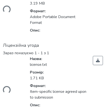
3.19 MB
ься...
Формат:
Adobe Portable Document
Format
Опис:
Ліцензійна угода
Зараз показуємо
1 - 1 з 1
Назва:
license.txt
Розмір:
1.71 KB
Формат:
ься...
Item-specific license agreed upon
to submission
Опис: