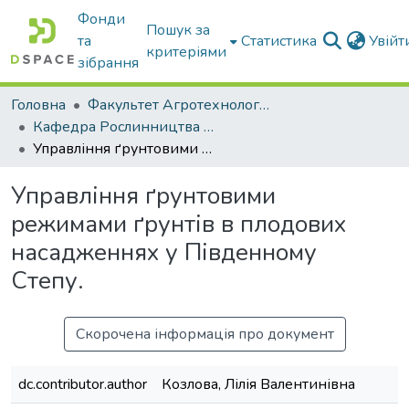
Фонди
Пошук за
та
Статистика
Увій
критеріями
зібрання
Головна
Факультет Агротехнологій та екології
Кафедра Рослинництва та садівництва ім. професора В.В. Калитки
Управління ґрунтовими режимами ґрунтів в плодових насадженнях у Південному Степу.
Управління ґрунтовими
режимами ґрунтів в плодових
насадженнях у Південному
Степу.
Скорочена інформація про документ
dc.contributor.author
Козлова, Лілія Валентинівна