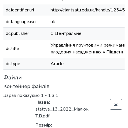
dc.identifier.uri
http://elar.tsatu.edu.ua/handle/123
dc.language.iso
uk
dc.publisher
с. Центральне
Управління ґрунтовими режимами 
dc.title
плодових насадженнях у Південном
dc.type
Article
Файли
Контейнер файлів
Зараз показуємо
1 - 1 з 1
Назва:
stattya_13_2022_Maлюк
Т.В.pdf
Розмір: