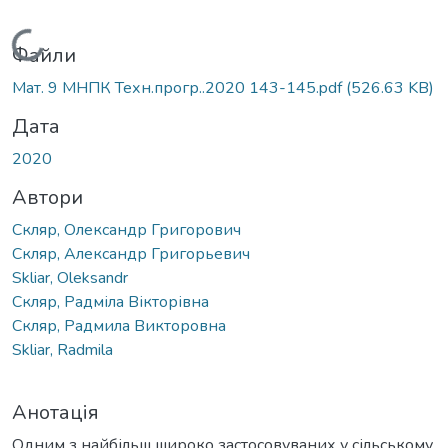
Вантажиться...
Файли
Мат. 9 МНПК Техн.прогр..2020 143-145.pdf
(526.63 KB)
Дата
2020
Автори
Скляр, Олександр Григорович
Скляр, Александр Григорьевич
Skliar, Oleksandr
Скляр, Радміла Вікторівна
Скляр, Радмила Викторовна
Skliar, Radmila
Анотація
Одним з найбільш широко застосовуваних у сільському