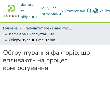
Фонди
Пошук за
та
Статистика
Увій
критеріями
зібрання
Головна
Факультет Механіко-технологічний
Кафедра Експлуатації та технічного сервісу машин
Обгрунтування факторів, що впливають на процес компостування
Обгрунтування факторів, що
впливають на процес
компостування