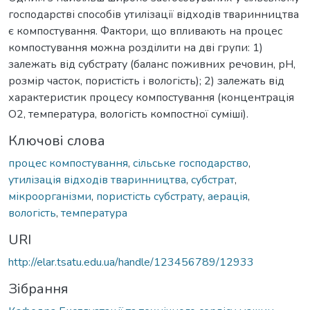
господарстві способів утилізації відходів тваринництва
є компостування. Фактори, що впливають на процес
компостування можна розділити на дві групи: 1)
залежать від субстрату (баланс поживних речовин, рН,
розмір часток, пористість і вологість); 2) залежать від
характеристик процесу компостування (концентрація
O2, температура, вологість компостної суміші).
Ключові слова
процес компостування
,
сільське господарство
,
утилізація відходів тваринництва
,
субстрат
,
мікроорганізми
,
пористість субстрату
,
аерація
,
вологість
,
температура
URI
http://elar.tsatu.edu.ua/handle/123456789/12933
Зібрання