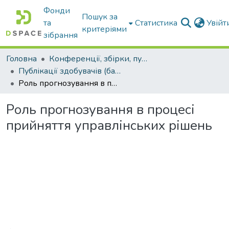
Фонди
Пошук за
та
Статистика
Увій
критеріями
зібрання
Головна
Конференції, збірки, публікації молодих вчених і здобувачів : магістрів, бакалаврів, аспірантів.
Публікації здобувачів (бакалаврів. магістрів, аспірантів)
Роль прогнозування в процесі прийняття управлінських рішень
Роль прогнозування в процесі
прийняття управлінських рішень
Вантажиться...