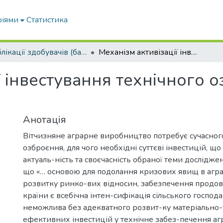
ріями
Статистика
Публікації здобувачів (бакалаврів. магістрів, аспірантів)
Механізм активізації інвестування технічного озброєння аграрної сфери економіки
ї інвестування технічного 
Анотація
Вітчизняне аграрне виробництво потребує сучасног
озброєння, для чого необхідні суттєві інвестицій, щ
актуаль-ність та своєчасність обраної теми дослідж
що «… основою для подолання кризових явищ в агра
розвитку ринко-вих відносин, забезпечення продов
країни є всебічна інтен-сифікація сільського господа
неможлива без адекватного розвит-ку матеріально-т
ефективних інвестицій у технічне забез-печення а