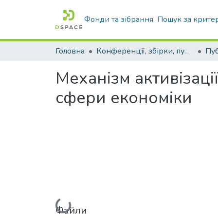
Фонди та зібрання
Пошук за крите
Головна
Конференції, збірки, публікації молодих вчених і здобувачів : магістрів, бакалаврів, аспірантів.
Механізм активізаці
сфери економіки
Вантажиться...
Файли