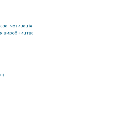
база
,
мотивація
ія виробництва
в)