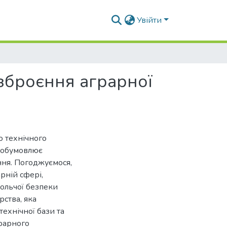
Увійти
озброєння аграрної
о технічного
о обумовлює
ення. Погоджуємося,
рній сфері,
ольчої безпеки
рства, яка
ехнічної бази та
грарного