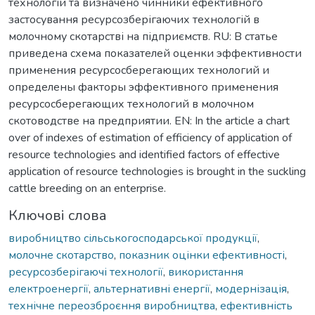
технологій та визначено чинники ефективного
застосування ресурсозберігаючих технологій в
молочному скотарстві на підприємств. RU: В статье
приведена схема показателей оценки эффективности
применения ресурсосберегающих технологий и
определены факторы эффективного применения
ресурсосберегающих технологий в молочном
скотоводстве на предприятии. EN: In the article a chart
over of indexes of estimation of efficiency of application of
resource technologies and identified factors of effective
application of resource technologies is brought in the suckling
cattle breeding on an enterprise.
Ключові слова
виробництво сільськогосподарської продукції
,
молочне скотарство
,
показник оцінки ефективності
,
ресурсозберігаючі технології
,
використання
електроенергії
,
альтернативні енергії
,
модернізація
,
технічне переозброєння виробництва
,
ефективність