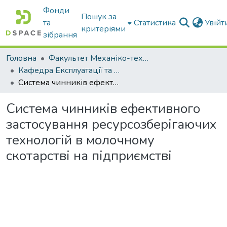
Фонди
Пошук за
та
Статистика
Увій
критеріями
зібрання
Головна
Факультет Механіко-технологічний
Кафедра Експлуатації та технічного сервісу машин
Система чинників ефективного застосування ресурсозберігаючих технологій в молочному скотарстві на підприємстві
Система чинників ефективного
застосування ресурсозберігаючих
технологій в молочному
скотарстві на підприємстві