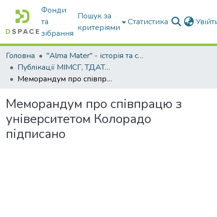
Фонди
Пошук за
та
Статистика
Увій
критеріями
зібрання
Головна
"Alma Mater" - історія та сьогодення Університету
Публікації МІМСГ, ТДАТА, ТДАТУ
Меморандум про співпрацю з університетом Колорадо підписано
Меморандум про співпрацю з
університетом Колорадо
підписано