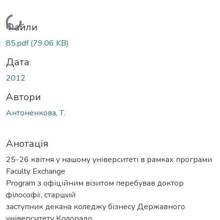
Вантажиться...
Файли
85.pdf
(79.06 KB)
Дата
2012
Автори
Антоненкова, Т.
Анотація
25-26 квітня у нашому університеті в рамках програми
Faculty Exchange
Program з офіційним візитом перебував доктор
філософії, старший
заступник декана коледжу бізнесу Державного
університету Колорадо