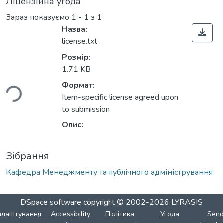
Ліцензійна угода
Зараз показуємо
1 - 1 з 1
Назва:
license.txt
Розмір:
ться...
1.71 KB
Формат:
Item-specific license agreed upon
to submission
Опис:
Зібрання
Кафедра Менеджменту та публічного адміністрування
DSpace software
copyright © 2002-2026
LYRASIS
алаштування
Accessibility
Політика
Угода
Sen