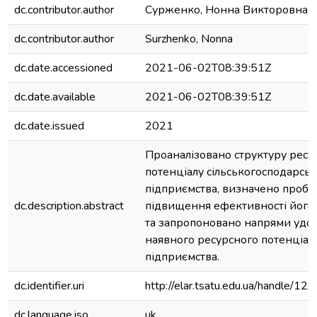
dc.contributor.author
Сурженко, Нонна Викторовна
dc.contributor.author
Surzhenko, Nonna
dc.date.accessioned
2021-06-02T08:39:51Z
dc.date.available
2021-06-02T08:39:51Z
dc.date.issued
2021
Проаналізовано структуру ресу
потенціалу сільськогосподарсь
підприємства, визначено проб
dc.description.abstract
підвищення ефективності його
та запропоновано напрями удо
наявного ресурсного потенціал
підприємства.
dc.identifier.uri
http://elar.tsatu.edu.ua/handle/
dc.language.iso
uk