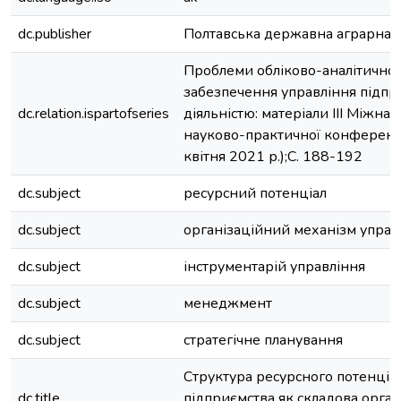
dc.publisher
Полтавська державна аграрна 
Проблеми обліково-аналітично
забезпечення управління під
dc.relation.ispartofseries
діяльністю: матеріали ІІI Міжна
науково-практичної конференці
квітня 2021 р.);С. 188-192
dc.subject
ресурсний потенціал
dc.subject
організаційний механізм управ
dc.subject
інструментарій управління
dc.subject
менеджмент
dc.subject
стратегічне планування
Структура ресурсного потенціа
dc.title
підприємства як складова орган