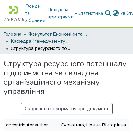
Фонди
Пошук за
та
Статистика
Увій
критеріями
зібрання
Головна
Факультет Економіки та бізнесу
Кафедра Менеджменту та публічного адміністрування
Структура ресурсного потенціалу підприємства як складова організаційного механізму управління
Структура ресурсного потенціалу
підприємства як складова
організаційного механізму
управління
Скорочена інформація про документ
dc.contributor.author
Сурженко, Нонна Вікторівна