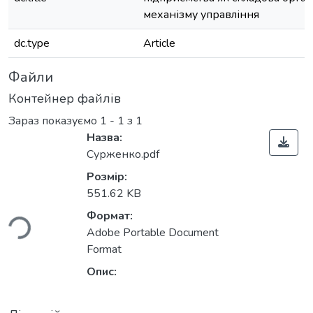
механізму управління
dc.type
Article
Файли
Контейнер файлів
Зараз показуємо
1 - 1 з 1
Назва:
Сурженко.pdf
Розмір:
ться...
551.62 KB
Формат:
Adobe Portable Document
Format
Опис: