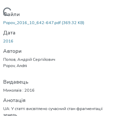
Вантажиться...
Файли
Popov_2016_10_642-647.pdf
(369.32 KB)
Дата
2016
Автори
Попов, Андрій Сергійович
Popov, Andrii
Видавець
Миколаїв : 2016
Анотація
UA: У статті висвітлено сучасний стан фрагментації
земель