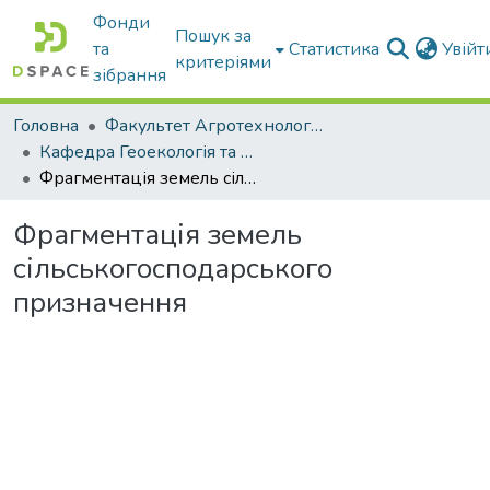
Фонди
Пошук за
та
Статистика
Увій
критеріями
зібрання
Головна
Факультет Агротехнологій та екології
Кафедра Геоекологія та землеустрій
Фрагментація земель сільськогосподарського призначення
Фрагментація земель
сільськогосподарського
призначення