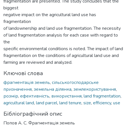
fragmentation are presented. The study concludes that the
biggest
negative impact on the agricultural land use has
fragmentation
of landownership and land use fragmentation. The necessity
of land fragmentation analysis for each case with regard to
the
specific environmental conditions is noted. The impact of land
fragmentation on the conditions of agricultural land use and
farming are reviewed and analyzed.
Ключові слова
фрагментація земель
,
сільськогосподарське
призначення
,
земельна ділянка
,
землекористування
,
розмір
,
ефективність
,
використання
,
land fragmentation
,
agricultural land
,
land parcel
,
land tenure
,
size
,
efficiency
,
use
Бібліографічний опис
Попов А. С. Фрагментація земель