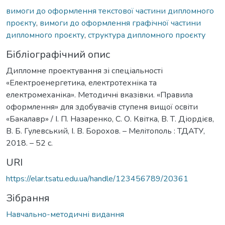
вимоги до оформлення текстової частини дипломного
проєкту
,
вимоги до оформлення графічної частини
дипломного проєкту
,
структура дипломного проєкту
Бібліографічний опис
Дипломне проектування зі спеціальності
«Електроенергетика, електротехніка та
електромеханіка». Методичнi вказівки. «Правила
оформлення» для здобувачів ступеня вищої освіти
«Бакалавр» / І. П. Назаренко, С. О. Квітка, В. Т. Діордієв,
В. Б. Гулевський, І. В. Борохов. – Мелітополь : ТДАТУ,
2018. – 52 с.
URI
https://elar.tsatu.edu.ua/handle/123456789/20361
Зібрання
Навчально-методичні видання