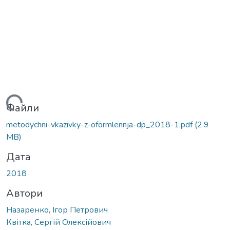
иться...
Файли
metodychni-vkazivky-z-oformlennja-dp_2018-1.pdf
(2.9
MB)
Дата
2018
Автори
Назаренко, Ігор Петрович
Квітка, Сергій Олексійович