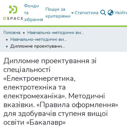
Фонди
Пошук за
та
Статистика
Увій
критеріями
зібрання
Головна
Навчально-методичні видання
Навчально-методичні видання
Дипломне проектування зі спеціальності «Електроенергетика, електротехніка та електромеханіка». Методичнi вказівки. «Правила оформлення» для здобувачів ступеня вищої освіти «Бакалавр»
Дипломне проектування зі
спеціальності
«Електроенергетика,
електротехніка та
електромеханіка». Методичнi
вказівки. «Правила оформлення»
для здобувачів ступеня вищої
освіти «Бакалавр»