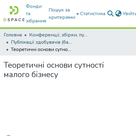
Фонди
Пошук за
та
Статистика
Увій
критеріями
зібрання
Головна
Конференції, збірки, публікації молодих вчених і здобувачів : магістрів, бакалаврів, аспірантів.
Публікації здобувачів (бакалаврів. магістрів, аспірантів)
Теоретичні основи сутності малого бізнесу
Теоретичні основи сутності
малого бізнесу