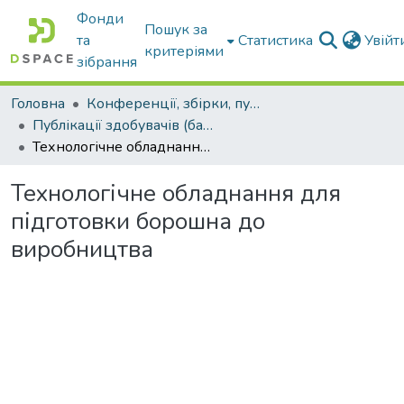
Фонди
Пошук за
та
Статистика
Увій
критеріями
зібрання
Головна
Конференції, збірки, публікації молодих вчених і здобувачів : магістрів, бакалаврів, аспірантів.
Публікації здобувачів (бакалаврів. магістрів, аспірантів)
Технологічне обладнання для підготовки борошна до виробництва
Технологічне обладнання для
підготовки борошна до
виробництва