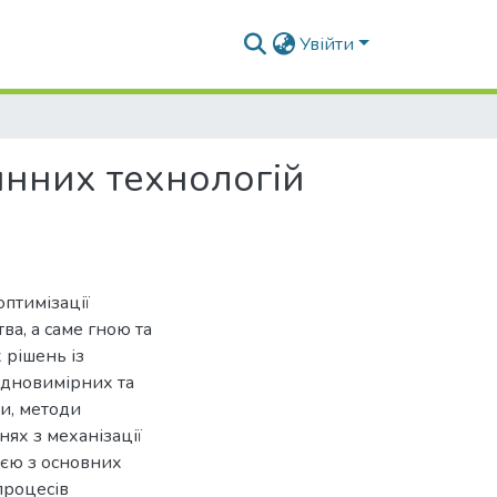
Увійти
инних технологій
оптимізації
ва, а саме гною та
 рішень із
одновимірних та
ми, методи
нях з механізації
ією з основних
процесів