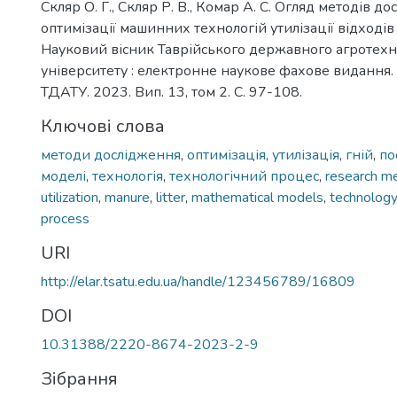
Скляр О. Г., Скляр Р. В., Комар А. С. Огляд методів д
оптимізації машинних технологій утилізації відході
Науковий вісник Таврійського державного агротехн
університету : електронне наукове фахове видання.
ТДАТУ. 2023. Вип. 13, том 2. C. 97-108.
Ключові слова
методи дослідження
,
оптимізація
,
утилізація
,
гній
,
по
моделі
,
технологія
,
технологічний процес
,
research m
utilization
,
manure
,
litter
,
mathematical models
,
technology
process
URI
http://elar.tsatu.edu.ua/handle/123456789/16809
DOI
10.31388/2220-8674-2023-2-9
Зібрання