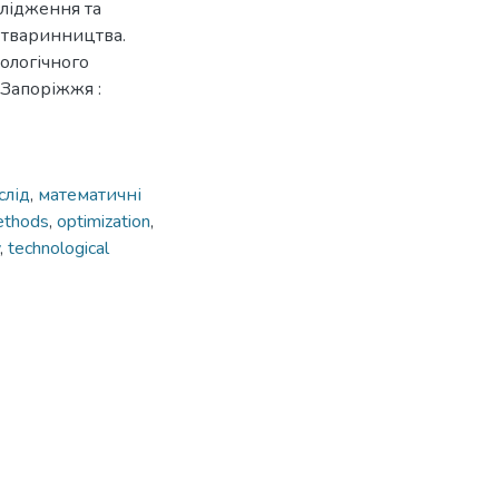
ослідження та
в тваринництва.
ологічного
 Запоріжжя :
слід
,
математичні
ethods
,
optimization
,
,
technological