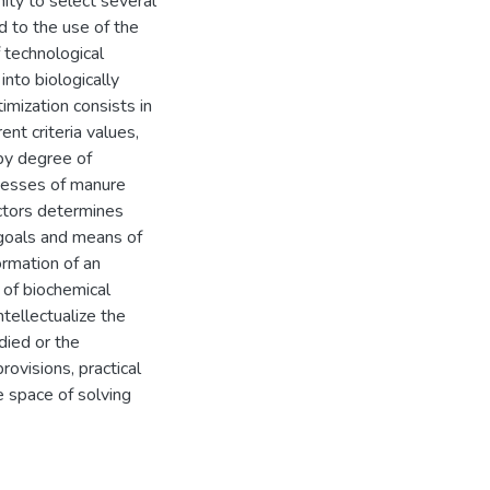
ity to select several
d to the use of the
 technological
nto biologically
timization consists in
nt criteria values,
 by degree of
rocesses of manure
actors determines
f goals and means of
ormation of an
e of biochemical
ntellectualize the
died or the
ovisions, practical
he space of solving