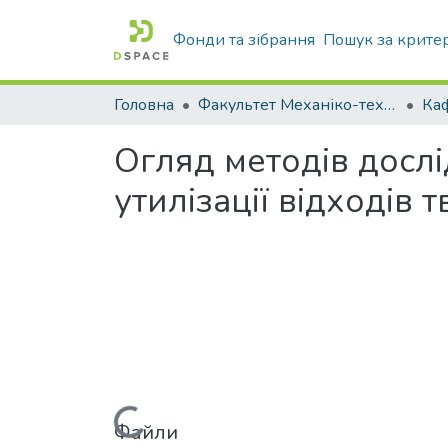
Фонди та зібрання
Пошук за крите
Головна
Факультет Механіко-технологічний
Огляд методів досл
утилізації відходів
Вантажиться...
Файли