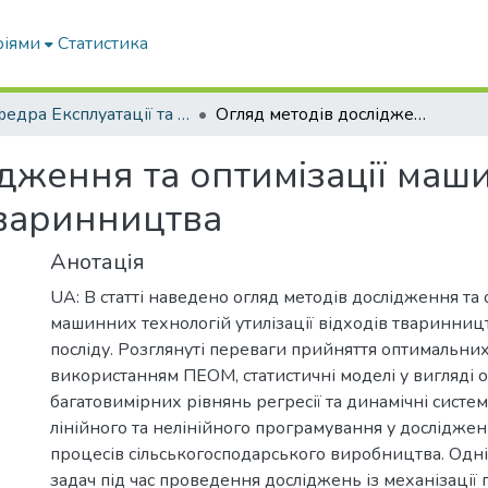
ріями
Статистика
Кафедра Експлуатації та технічного сервісу машин
Огляд методів дослідження та оптимізації машинних технологій утилізації відходів тваринництва
ідження та оптимізації маш
 тваринництва
Анотація
UA: В статті наведено огляд методів дослідження та 
машинних технологій утилізації відходів тваринницт
посліду. Розглянуті переваги прийняття оптимальних
використанням ПЕОМ, статистичні моделі у вигляді 
багатовимірних рівнянь регресії та динамічні систе
лінійного та нелінійного програмування у досліджен
процесів сільськогосподарського виробництва. Одн
задач під час проведення досліджень із механізації 