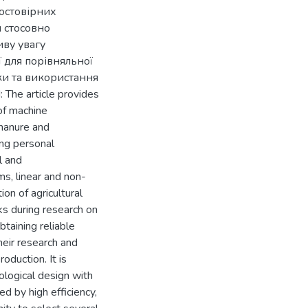
остовірних
я стосовно
иву увагу
 для порівняльної
ки та використання
The article provides
of machine
 manure and
ing personal
l and
s, linear and non-
on of agricultural
ks during research on
btaining reliable
their research and
roduction. It is
ological design with
ed by high efficiency,