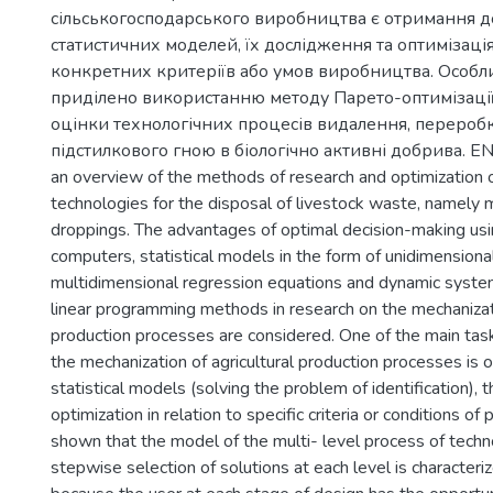
сільськогосподарського виробництва є отримання д
статистичних моделей, їх дослідження та оптимізаці
конкретних критеріїв або умов виробництва. Особл
приділено використанню методу Парето-оптимізації
оцінки технологічних процесів видалення, перероб
підстилкового гною в біологічно активні добрива. EN: 
an overview of the methods of research and optimization 
technologies for the disposal of livestock waste, namely
droppings. The advantages of optimal decision-making us
computers, statistical models in the form of unidimensiona
multidimensional regression equations and dynamic system
linear programming methods in research on the mechanizati
production processes are considered. One of the main tas
the mechanization of agricultural production processes is o
statistical models (solving the problem of identification), 
optimization in relation to specific criteria or conditions of p
shown that the model of the multi- level process of techn
stepwise selection of solutions at each level is characteriz