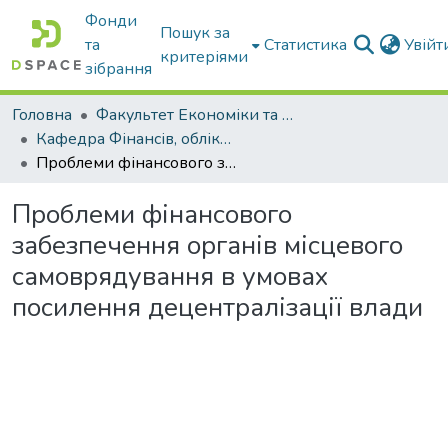
Фонди
Пошук за
та
Статистика
Увій
критеріями
зібрання
Головна
Факультет Економіки та бізнесу
Кафедра Фінансів, обліку і оподаткування
Проблеми фінансового забезпечення органів місцевого самоврядування в умовах посилення децентралізації влади
Проблеми фінансового
забезпечення органів місцевого
самоврядування в умовах
посилення децентралізації влади