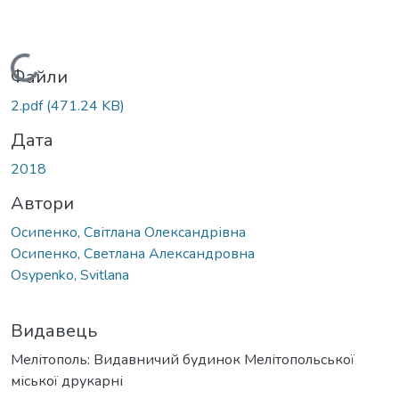
Вантажиться...
Файли
2.pdf
(471.24 KB)
Дата
2018
Автори
Осипенко, Світлана Олександрівна
Осипенко, Светлана Александровна
Osypenko, Svitlana
Видавець
Мелітополь: Видавничий будинок Мелітопольської
міської друкарні