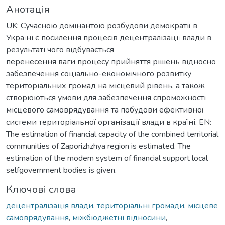
Анотація
UK: Сучасною домінантою розбудови демократії в
Україні є посилення процесів децентралізації влади в
результаті чого відбувається
перенесення ваги процесу прийняття рішень відносно
забезпечення соціально-економічного розвитку
територіальних громад на місцевий рівень, а також
створюються умови для забезпечення спроможності
місцевого самоврядування та побудови ефективної
системи територіальної організації влади в країні. EN:
The estimation of financial capacity of the combined territorial
communities of Zaporizhzhya region is estimated. The
estimation of the modern system of financial support local
selfgovernment bodies is given.
Ключові слова
децентралізація влади
,
територіальні громади
,
місцеве
самоврядування
,
міжбюджетні відносини
,