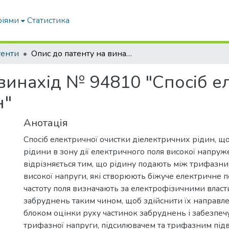
ріями
Статистика
тенти
Опис до патенту на винахід № 94810 "Спосіб електричної очистки діелектричних рідин"
 винахід № 94810 "Спосіб е
н"
Анотація
Спосіб електричної очистки діелектричних рідин, щ
рідини в зону дії електричного поля високої напруже
відрізняється тим, що рідину подають між трифазн
високої напруги, які створюють біжуче електричне п
частоту поля визначають за електрофізичними власт
забруднень таким чином, щоб здійснити їх направл
блоком оцінки руху частинок забруднень і забезпе
трифазної напруги, підсилювачем та трифазним пі