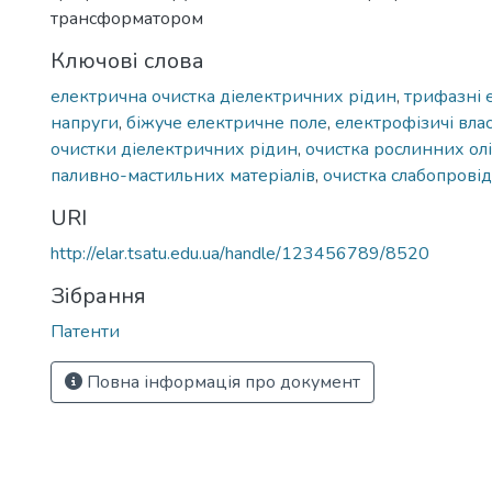
трансформатором
Ключові слова
електрична очистка діелектричних рідин
,
трифазні 
напруги
,
біжуче електричне поле
,
електрофізичі влас
очистки діелектричних рідин
,
очистка рослинних ол
паливно-мастильних матеріалів
,
очистка слабопрові
URI
http://elar.tsatu.edu.ua/handle/123456789/8520
Зібрання
Патенти
Повна інформація про документ