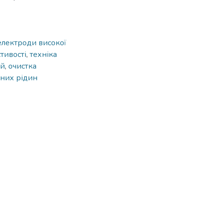
електроди високої
тивості
,
техніка
ій
,
очистка
дних рідин