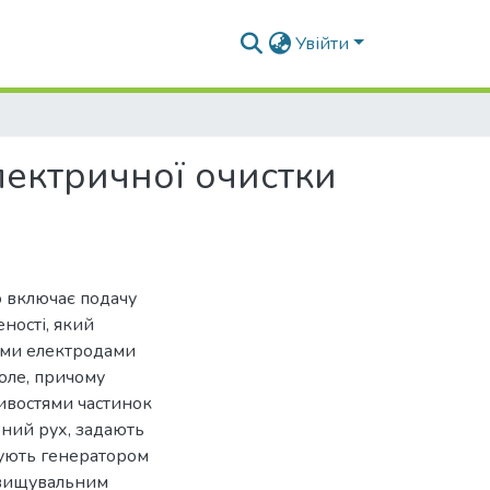
Увійти
лектричної очистки
о включає подачу
ності, який
ими електродами
оле, причому
ивостями частинок
ений рух, задають
чують генератором
двищувальним