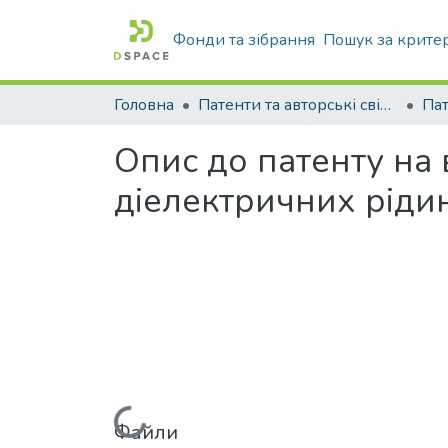
Фонди та зібрання
Пошук за крите
Головна
Патенти та авторські свідоцтва
Па
Опис до патенту на
діелектричних ріди
Файли