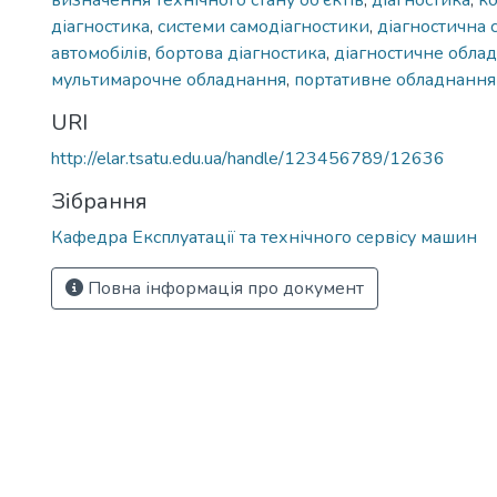
визначення технічного стану об'єктів
,
діагностика
,
к
діагностика
,
системи самодіагностики
,
діагностична 
автомобілів
,
бортова діагностика
,
діагностичне обла
мультимарочне обладнання
,
портативне обладнання
URI
http://elar.tsatu.edu.ua/handle/123456789/12636
Зібрання
Кафедра Експлуатації та технічного сервісу машин
Повна інформація про документ