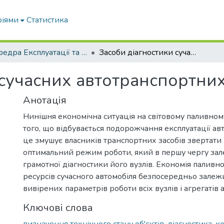
ріями
Статистика
Кафедра Експлуатації та технічного сервісу машин
Засоби діагностики сучасних автотранспортних засобів
сучасних автотранспортних
Анотація
Нинішня економічна ситуація на світовому паливном
того, що відбувається подорожчання експлуатації ав
це змушує власників транспортних засобів звертати 
оптимальний режим роботи, який в першу чергу зал
грамотної діагностики його вузлів. Економія паливн
ресурсів сучасного автомобіля безпосередньо залеж
вивірених параметрів роботи всіх вузлів і агрегатів 
Ключові слова