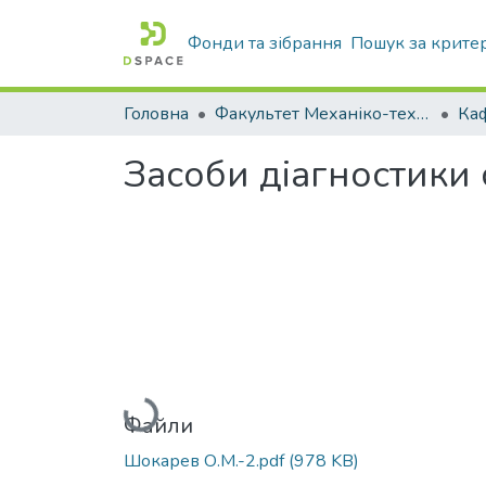
Фонди та зібрання
Пошук за крите
Головна
Факультет Механіко-технологічний
Засоби діагностики 
Вантажиться...
Файли
Шокарев О.М.-2.pdf
(978 KB)