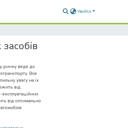
Увійти
 засобів
у ринку веде до
тотранспорту. Все
пильну увагу на їх
ежить від
о-експлуатаційних
ить від оптимально
автомобіля