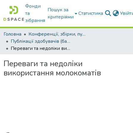
Фонди
Пошук за
та
Статистика
Увій
критеріями
зібрання
Головна
Конференції, збірки, публікації молодих вчених і здобувачів : магістрів, бакалаврів, аспірантів.
Публікації здобувачів (бакалаврів. магістрів, аспірантів)
Переваги та недоліки використання молокоматів
Переваги та недоліки
використання молокоматів