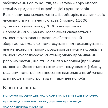
забезпечення обігу коштів, так і з точки зору малого
терміну придатності виробів цієї групи товарів.
Батьківщиною молокоматів є Швейцарія, в даний час їх
чисельність на планеті складає близько 11000
одиниць, з яких понад 7000 знаходяться у
Європейських країнах. Молокомат складається з:
ємності з харчової нержавіючої сталі, в якій
зберігається молоко; пристосування для розмішування,
яке не дозволяє молоку розшаровуватися на фракції в
ємності; охолоджуючої системи; блоку промивання
робочих частин, що стикаються з молоком (промивка
ємності здійснюється в автоматичному режимі); блоку
розливу; пристрої для внесення платежів з приймачем
для грошей; пристрої видачі тари для молока.
Ключові слова
молочна продукція
,
молокомати
,
реалізація молочної
продукції
,
сільськогосподарська продукція
,
охолоджуюча система