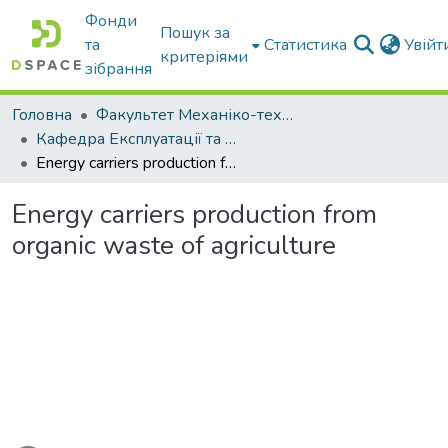
Фонди
Пошук за
та
Статистика
Увій
критеріями
зібрання
Головна
Факультет Механіко-технологічний
Кафедра Експлуатації та технічного сервісу машин
Energy carriers production from organic waste of agriculture
Energy carriers production from
organic waste of agriculture