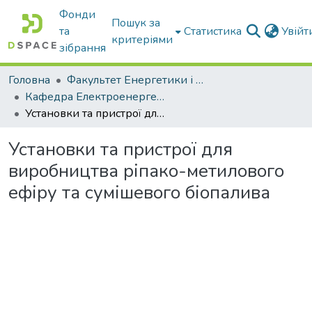
Фонди
Пошук за
та
Статистика
Увій
критеріями
зібрання
Головна
Факультет Енергетики і комп'ютерних технологій
Кафедра Електроенергетики і електротехнологій
Установки та пристрої для виробництва ріпако-метилового ефіру та сумішевого біопалива
Установки та пристрої для
виробництва ріпако-метилового
ефіру та сумішевого біопалива