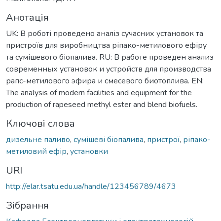
Анотація
UK: В роботі проведено аналіз сучасних установок та
пристроїв для виробництва ріпако-метилового ефіру
та сумішевого біопалива. RU: В работе проведен анализ
современных установок и устройств для производства
рапс-метилового эфира и смесевого биотоплива. EN:
The analysis of modern facilities and equipment for the
production of rapeseed methyl ester and blend biofuels.
Ключові слова
дизельне паливо
,
сумішеві біопалива
,
пристрої
,
ріпако-
метиловий ефір
,
установки
URI
http://elar.tsatu.edu.ua/handle/123456789/4673
Зібрання