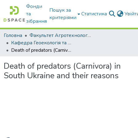
Фонди
Пошук за
та
Статистика
Увій
критеріями
зібрання
Головна
Факультет Агротехнологій та екології
Кафедра Геоекологія та землеустрій
Death of predators (Carnivora) in South Ukraine and their reasons
Death of predators (Carnivora) in
South Ukraine and their reasons