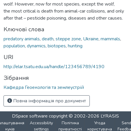
wolf. However, now for most species, except the wolf,
the most critical is death from animal-car collisions, and only
after that – pesticide poisoning, diseases and other causes.
Ключові слова
predatory animals
,
death
,
steppe zone
,
Ukraine
,
mammals
,
population
,
dynamics
,
biotopes
,
hunting
URI
http://elar.tsatu.edu.ua/handle/123456789/4190
Зібрання
Кафедра Геоекологія та землеустрій
Повна інформація про документ
DSpace software
copyright © 2002-2026
LYRASIS
алаштування
Accessibility
Політика
Угода
Sen
куків
settings
приватності
користувача
Feedba