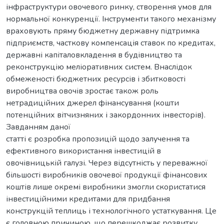
інфраструктури овочевого ринку, створення умов для
нормальної конкуренції. Інструменти такого механізму
враховують пряму бюджетну державну підтримка
підприємств, часткову компенсація ставок по кредитах,
державні капіталовкладення в будівництво та
реконструкцію меліоративних систем. Внаслідок
обмеженості бюджетних ресурсів і збитковості
виробництва овочів зростає також роль
нетрадиційних джерел фінансування (кошти
потенційних вітчизняних і закордонних інвесторів).
Завданням даної
статті є розробка пропозицій щодо залучення та
ефективного використання інвестицій в
овочівницькій галузі. Через відсутність у переважної
більшості виробників овочевої продукції фінансових
коштів лише окремі виробники змогли скористатися
інвестиційними кредитами для придбання
конструкцій теплиць і технологічного устаткування. Це
є головною причиною, що перешкоджає розвитку