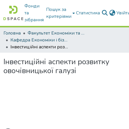
Фонди
Пошук за
та
Статистика
Увій
критеріями
зібрання
Головна
Факультет Економіки та бізнесу
Кафедра Економіки і бізнесу
Інвестиційні аспекти розвитку овочівницької галузі
Інвестиційні аспекти розвитку
овочівницької галузі