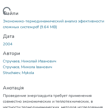
Вантажиться...
Файли
Экономико-термодинамический анализ эфективности
сложных систем.pdf
(9.64 MB)
Дата
2004
Автори
Стручаев, Николай Иванович
Стручаєв, Микола Іванович
Struchaiev, Mykola
Анотація
Проведение энергоаудита требует применения
совместно экономических и теплотехнических, в
частности термодинамических, методов исследования