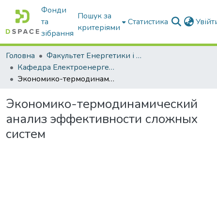
Фонди
Пошук за
та
Статистика
Увій
критеріями
зібрання
Головна
Факультет Енергетики і комп'ютерних технологій
Кафедра Електроенергетики і електротехнологій
Экономико-термодинамический анализ эффективности сложных систем
Экономико-термодинамический
анализ эффективности сложных
систем