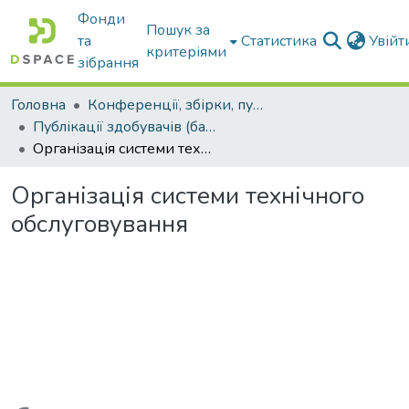
Фонди
Пошук за
та
Статистика
Увій
критеріями
зібрання
Головна
Конференції, збірки, публікації молодих вчених і здобувачів : магістрів, бакалаврів, аспірантів.
Публікації здобувачів (бакалаврів. магістрів, аспірантів)
Організація системи технічного обслуговування
Організація системи технічного
обслуговування