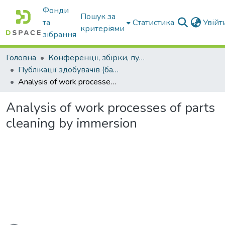
Фонди
Пошук за
та
Статистика
Увій
критеріями
зібрання
Головна
Конференції, збірки, публікації молодих вчених і здобувачів : магістрів, бакалаврів, аспірантів.
Публікації здобувачів (бакалаврів. магістрів, аспірантів)
Analysis of work processes of parts cleaning by immersion
Analysis of work processes of parts
cleaning by immersion