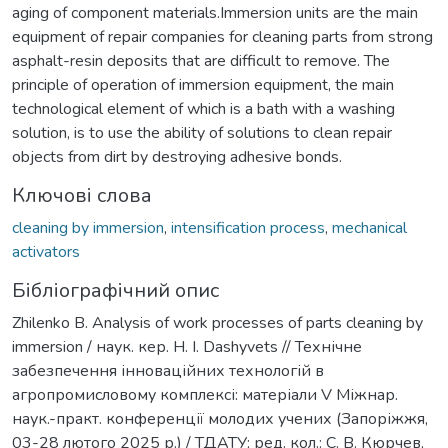
aging of component materials.Immersion units are the main
equipment of repair companies for cleaning parts from strong
asphalt-resin deposits that are difficult to remove. The
principle of operation of immersion equipment, the main
technological element of which is a bath with a washing
solution, is to use the ability of solutions to clean repair
objects from dirt by destroying adhesive bonds.
Ключові слова
cleaning by immersion
,
intensification process
,
mechanical
activators
Бібліографічний опис
Zhilenko B. Analysis of work processes of parts cleaning by
immersion / наук. кер. H. I. Dashyvets // Технічне
забезпечення інноваційних технологій в
агропромисловому комплексі: матеріали V Міжнар.
наук.-практ. конференції молодих учених (Запоріжжя,
03-28 лютого 2025 р.) / ТДАТУ; ред. кол.: С. В. Кюрчев,