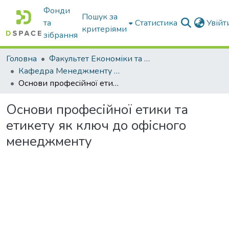
Фонди
Пошук за
та
Статистика
Увій
критеріями
зібрання
Головна
Факультет Економіки та бізнесу
Кафедра Менеджменту та публічного адміністрування
Основи професійної етики та етикету як ключ до офісного менеджменту
Основи професійної етики та
етикету як ключ до офісного
менеджменту