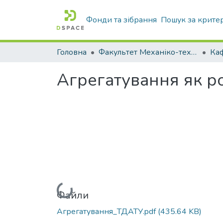
Фонди та зібрання
Пошук за крите
Головна
Факультет Механіко-технологічний
Агрегатування як р
Вантажиться...
Файли
Агрегатування_ТДАТУ.pdf
(435.64 KB)