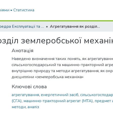
ріями
Статистика
Кафедра Експлуатації та технічного сервісу машин
Агрегатування як розділ землеробської механіки
озділ землеробської механі
Анотація
Наведено визначення таких понять, як агрегатуванн
сільськогосподарський та машинно-тракторний агре
внутрішню природу та методи агрегатування, як окр
дисципліни «землеробська механіка»
Ключові слова
агрегатування
,
енергетичний засіб
,
сільськогоспода
(СГА)
,
машинно-тракторний агрегат (МТА)
,
предмет 
методи
,
аналіз