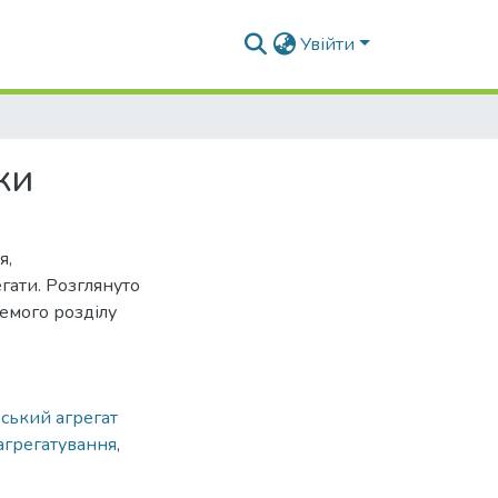
Увійти
ки
я,
гати. Розглянуто
емого розділу
рський агрегат
агрегатування
,