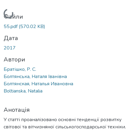
Вантажиться...
Файли
55.pdf
(570.02 KB)
Дата
2017
Автори
Братішко, Р. С.
Болтянська, Наталя Іванівна
Болтянская, Наталья Ивановна
Boltianska, Natalia
Анотація
У статті проаналізовано основні тенденції розвитку
світової та вітчизняної сільськогосподарської техніки.