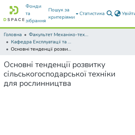
Фонди
Пошук за
та
Статистика
Увій
критеріями
зібрання
Головна
Факультет Механіко-технологічний
Кафедра Експлуатації та технічного сервісу машин
Основні тенденції розвитку сільськогосподарської техніки для рослинництва
Основні тенденції розвитку
сільськогосподарської техніки
для рослинництва