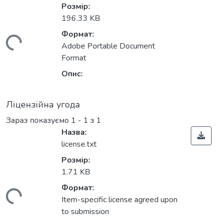
Розмір:
196.33 KB
Формат:
ажиться...
Adobe Portable Document
Format
Опис:
Ліцензійна угода
Зараз показуємо
1 - 1 з 1
Назва:
license.txt
Розмір:
1.71 KB
Формат:
ажиться...
Item-specific license agreed upon
to submission