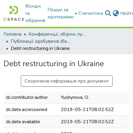
Фонди
Пошук за
та
Статистика
Увій
критеріями
зібрання
Головна
Конференції, збірки, публікації молодих вчених і здобувачів : магістрів, бакалаврів, аспірантів.
Публікації здобувачів (бакалаврів. магістрів, аспірантів)
Debt restructuring in Ukraine
Debt restructuring in Ukraine
Скорочена інформація про документ
dc.contributor.author
Yushynova, O.
dc.date.accessioned
2019-05-21T08:02:52Z
dc.date.available
2019-05-21T08:02:52Z