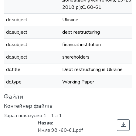
доповідей (Мелітополь, 19-23 
2018 р.);С. 60-61
dc.subject
Ukraine
dc.subject
debt restructuring
dc.subject
financial institution
dc.subject
shareholders
dc.title
Debt restructuring in Ukraine
dc.type
Working Paper
Файли
Контейнер файлів
Зараз показуємо
1 - 1 з 1
Назва:
Ин.яз 98 -60-61.pdf