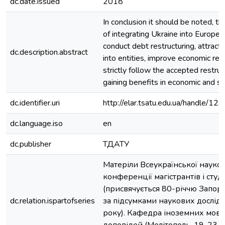
dc.date.issued
2018
In conclusion it should be noted, t
of integrating Ukraine into Europe i
conduct debt restructuring, attract
dc.description.abstract
into entities, improve economic rela
strictly follow the accepted restruc
gaining benefits in economic and so
dc.identifier.uri
http://elar.tsatu.edu.ua/handle/
dc.language.iso
en
dc.publisher
ТДАТУ
Матеріли Всеукраїнської науков
конференції магістрантів і сту
(присвячується 80-річчю Запоріз
dc.relation.ispartofseries
за підсумками наукових дослі
року). Кафедра іноземних мов: 