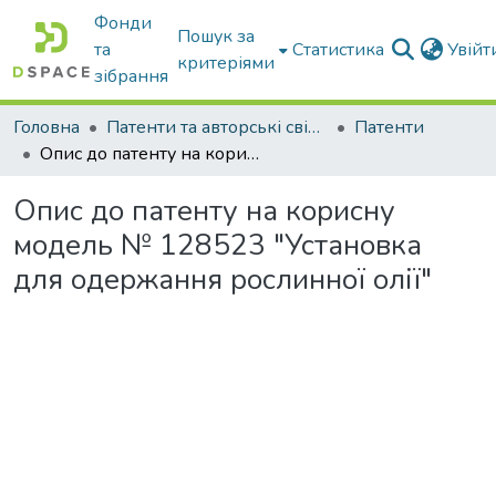
Фонди
Пошук за
та
Статистика
Увій
критеріями
зібрання
Головна
Патенти та авторські свідоцтва
Патенти
Опис до патенту на корисну модель № 128523 "Установка для одержання рослинної олії"
Опис до патенту на корисну
модель № 128523 "Установка
для одержання рослинної олії"