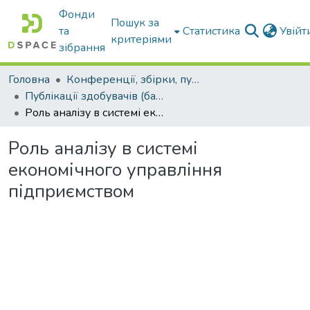
Фонди
Пошук за
та
Статистика
Увій
критеріями
зібрання
Головна
Конференції, збірки, публікації молодих вчених і здобувачів : магістрів, бакалаврів, аспірантів.
Публікації здобувачів (бакалаврів. магістрів, аспірантів)
Роль аналізу в системі економічного управління підприємством
Роль аналізу в системі
економічного управління
підприємством