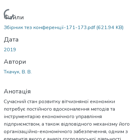
Вантажиться...
Файли
Збірник тез конференції-171-173.pdf
(621.94 KB)
Дата
2019
Автори
Ткачук, В. В.
Анотація
Сучасний стан розвитку вітчизняної економіки
потребує постійного вдосконалення методів та
інструментарію економічного управління
підприємством, а також відповідного механізму його
організаційно-економічного забезпечення, одним з
елементів якого є аналіз господарської діяльності