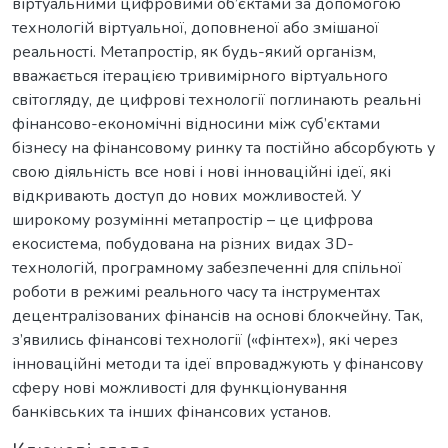
віртуальними цифровими об’єктами за допомогою
технологій віртуальної, доповненої або змішаної
реальності. Метапростір, як будь-який організм,
вважається ітерацією тривимірного віртуального
світогляду, де цифрові технології поглинають реальні
фінансово-економічні відносини між суб’єктами
бізнесу на фінансовому ринку та постійно абсорбують у
свою діяльність все нові і нові інноваційні ідеї, які
відкривають доступ до нових можливостей. У
широкому розумінні метапростір – це цифрова
екосистема, побудована на різних видах 3D-
технологій, програмному забезпеченні для спільної
роботи в режимі реального часу та інструментах
децентралізованих фінансів на основі блокчейну. Так,
з’явились фінансові технології («фінтех»), які через
інноваційні методи та ідеї впроваджують у фінансову
сферу нові можливості для функціонування
банківських та інших фінансових установ.