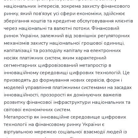
національних інтересів, зокрема захисту фінансового
ринку, який пов’язує усі сфери економіки, здійснює
зберігання коштів та кредитне обслуговування клієнтів
через національні та валютні потоки. Фінансовий
ринок України, залежний від зовнішніх регуляторних
механізмів захисту національної грошової одиниці,
капіталізації та розподілу капіталу на електронних
носіях платіжних систем, яким характерний
сегментарних цифровізований метапростір в
інноваційному середовищі цифрових технологій. Це
призводять до формування нових сервісів, форм і
моделей управління платіжними системами на засадах
інноваційності, прозорості як домінуючих важелів
розвитку фінансової інфраструктури національних та
світової економічних систем.
Метапростір як інноваційне середовище цифрових
технології на фінансовому ринку України є
віртуальною мережєю соціальної взаємодії людей із