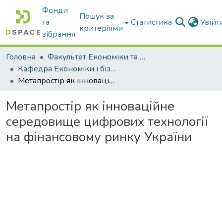
Фонди
Пошук за
та
Статистика
Увій
критеріями
зібрання
Головна
Факультет Економіки та бізнесу
Кафедра Економіки і бізнесу
Метапростір як інноваційне середовище цифрових технології на фінансовому ринку України
Метапростір як інноваційне
середовище цифрових технології
на фінансовому ринку України