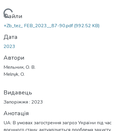
ажиться...
Файли
+Zb_tez_ FEB_2023__87-90.pdf
(992.52 KB)
Дата
2023
Автори
Мельник, О. В.
Melnyk, O.
Видавець
Запоріжжя : 2023
Анотація
UA: В умовах загострення загроз України під час
воєнного стану, актуалізується проблема захисту