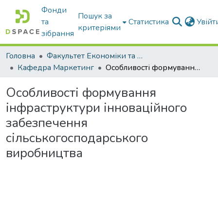
Фонди
Пошук за
та
Статистика
Увій
критеріями
зібрання
Головна
Факультет Економіки та бізнесу
Кафедра Маркетинг
Особливості формування інфраструктури інноваційного забезпечення сільськогосподарського виробництва
Особливості формування
інфраструктури інноваційного
забезпечення
сільськогосподарського
виробництва